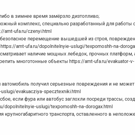
 либо в зимнее время замёрзло дизтопливо;
ложный комплекс, специально разработанный для работы 
amt-ufa.ru/czenyi.html
и безопасное перемещение вышедшей из строя, поврежден
ps://amt-ufa.ru/dopolnitelnyie-uslugi/texpomoshh-na-doroga
сматривает наличие мощных лебедок, прочных платформ, а
епить многотонные объекты https://amt-ufa.ru/evakuator-v-
ой автомобиль получил серьезные повреждения и не может
-uslugi/evakuacziya-specztexniki.html
бое, если фура или автобус заглохли посреди трассы, созд
u/dopolnitelnyie-uslugi/texpomoshh-na-dorogax.html
ия крупногабаритного транспорта, оставленного в неполож