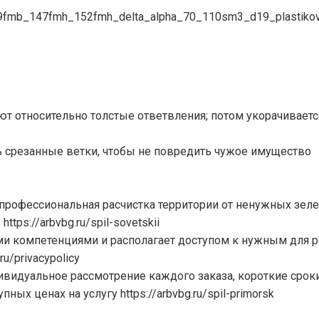
_139fmb_147fmh_152fmh_delta_alpha_70_110sm3_d19_plastikov
ют относительно толстые ответвления; потом укорачивает
 срезанные ветки, чтобы не повредить чужое имущество
профессиональная расчистка территории от ненужных зел
tps://arbvbg.ru/spil-sovetskii
и компетенциями и располагает доступом к нужным для 
u/privacypolicy
ивидуальное рассмотрение каждого заказа, короткие сроки
ных ценах на услугу https://arbvbg.ru/spil-primorsk