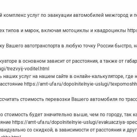
й комплекс услуг по эвакуации автомобилей межгород и п
 типов и марок, включая мотоциклы и квадроциклы https
у Вашего автотранспорта в любую точку России быстро, 
аторе в основном зависит от расстояния, а также от габар
i/trezvyij-voditel.html
 наших услуг на нашем сайте в онлайн-калькуляторе, где
стояние https://amt-ufa.ru/dopolnitelnyie-uslugi/texpomoshh
ссчитать стоимость перевозки Вашего автомобиля по трасс
 стоимость будет значительно выше, чем по городу, так к
 https://amt-ufa.ru/dopolnitelnyie-uslugi/evakuacziya-specz
видуально со скидкой, в зависимости от расстояния и дру