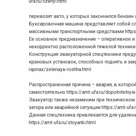
ufa.ru/czenyi.html
перевозят авто, у которых закончился бензин
Буксировочная машина представляет собой с
массивными транспортными средствами https://
Ее основное предназначение – оперативное 
некорректно расположенной тяжелой техники htt
Конструкция эвакуаторной спецтехники преду
крановых установок, способных поднять и закр
rajonax/zelenaya-roshha.html
Распространенная причина – авария, в котор
самостоятельно https://amt-ufa.ru/dopolnitelnyie
Эвакуатор также незаменим при техническом с
затора или аварийной ситуации https://amt-ufa.r
Данная спецтехника привлекается для удален
https://amt-ufa.ru/stoyanki.html