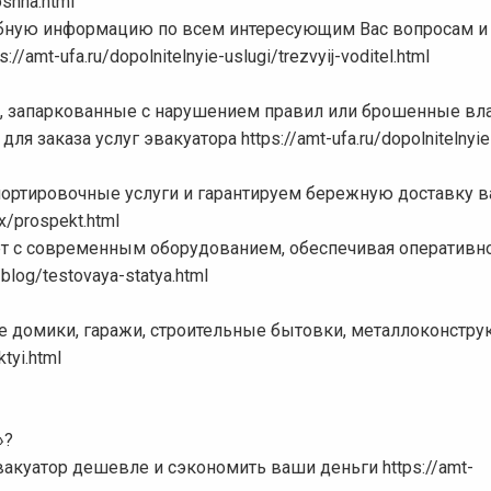
oshha.html
бную информацию по всем интересующим Вас вопросам и
mt-ufa.ru/dopolnitelnyie-uslugi/trezvyij-voditel.html
 запаркованные с нарушением правил или брошенные вл
 заказа услуг эвакуатора https://amt-ufa.ru/dopolnitelnyie
ортировочные услуги и гарантируем бережную доставку 
x/prospekt.html
т с современным оборудованием, обеспечивая оперативно
blog/testovaya-statya.html
е домики, гаражи, строительные бытовки, металлоконстру
tyi.html
»?
вакуатор дешевле и сэкономить ваши деньги https://amt-