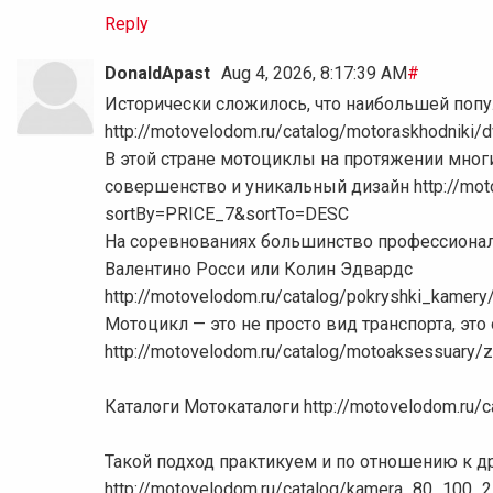
Reply
DonaldApast
Aug 4, 2026, 8:17:39 AM
#
Исторически сложилось, что наибольшей попу
http://motovelodom.ru/catalog/motoraskhodniki/d
В этой стране мотоциклы на протяжении мног
совершенство и уникальный дизайн http://mot
sortBy=PRICE_7&sortTo=DESC
На соревнованиях большинство профессиона
Валентино Росси или Колин Эдвардс
http://motovelodom.ru/catalog/pokryshki_kamer
Мотоцикл — это не просто вид транспорта, эт
http://motovelodom.ru/catalog/motoaksessuary
Каталоги Мотокаталоги http://motovelodom.ru/c
Такой подход практикуем и по отношению к 
http://motovelodom.ru/catalog/kamera_80_100