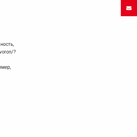
ность,
voron/?
имер,