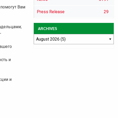
 помогут Вам
Press Release
29
адельцами;
ARCHIVES
-
вашего
сть и
кции и