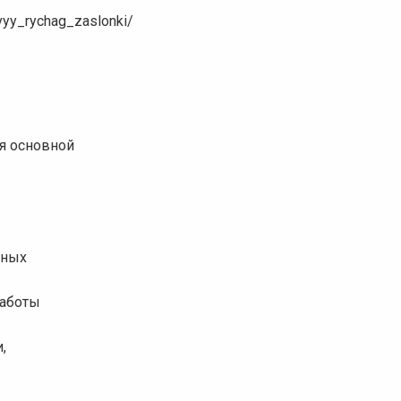
yy_rychag_zaslonki/
ся основной
еных
работы
,