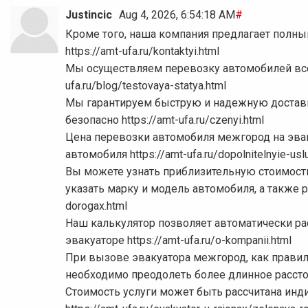
Justincic
Aug 4, 2026, 6:54:18 AM
#
Кроме того, наша компания предлагает полны
https://amt-ufa.ru/kontaktyi.html
Мы осуществляем перевозку автомобилей всех
ufa.ru/blog/testovaya-statya.html
Мы гарантируем быструю и надежную доставк
безопасно https://amt-ufa.ru/czenyi.html
Цена перевозки автомобиля межгород на эваку
автомобиля https://amt-ufa.ru/dopolnitelnyie-uslug
Вы можете узнать приблизительную стоимость
указать марку и модель автомобиля, а также рас
dorogax.html
Наш калькулятор позволяет автоматически ра
эвакуаторе https://amt-ufa.ru/o-kompanii.html
При вызове эвакуатора межгород, как правило
необходимо преодолеть более длинное расстояние
Стоимость услуги может быть рассчитана инди