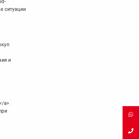
od-
же ситуации
ыкуп
вия и
</a>.
при