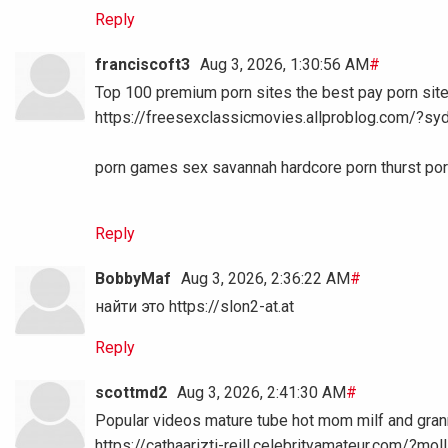
Reply
franciscoft3
Aug 3, 2026, 1:30:56 AM
#
Top 100 premium porn sites the best pay porn sit
https://freesexclassicmovies.allproblog.com/?sydn
porn games sex savannah hardcore porn thurst por
Reply
BobbyMaf
Aug 3, 2026, 2:36:22 AM
#
найти это https://slon2-at.at
Reply
scottmd2
Aug 3, 2026, 2:41:30 AM
#
Popular videos mature tube hot mom milf and gran
https://cathaarizti-reill.celebrityamateur.com/?moll