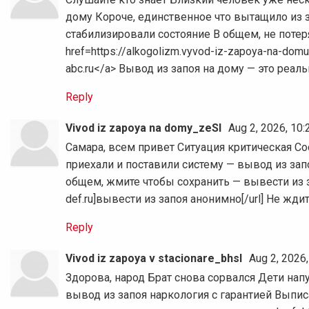
дому Короче, единственное что вытащило из з
стабилизировали состояние В общем, не потер
href=https://alkogolizm.vyvod-iz-zapoya-na-dom
abc.ru</a> Вывод из запоя на дому — это реа
Reply
Vivod iz zapoya na domy_zeSl
Aug 2, 2026, 10
Самара, всем привет Ситуация критическая Со
приехали и поставили систему — вывод из зап
общем, жмите чтобы сохранить — вывести из за
def.ru]вывести из запоя анонимно[/url] Не жд
Reply
Vivod iz zapoya v stacionare_bhsl
Aug 2, 2026
Здорова, народ Брат снова сорвался Дети нап
вывод из запоя наркология с гарантией Выпи