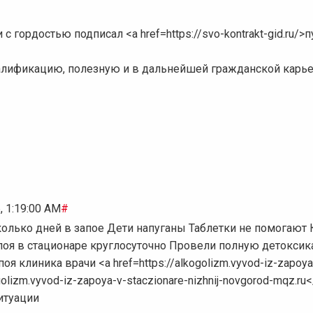
гордостью подписал <a href=https://svo-kontrakt-gid.ru/>п
алификацию, полезную и в дальнейшей гражданской карье
, 1:19:00 AM
#
колько дней в запое Дети напуганы Таблетки не помогают 
апоя в стационаре круглосуточно Провели полную детокси
 клиника врачи <a href=https://alkogolizm.vyvod-iz-zapoya
ogolizm.vyvod-iz-zapoya-v-staczionare-nizhnij-novgorod-mqz.ru
итуации