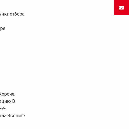
ункт отбора
ре.
Короче,
кацию В
-v-
</a> Звоните