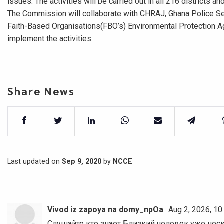
issues. The activities will be carried out in all 216 districts a
The Commission will collaborate with CHRAJ, Ghana Police Serv
Faith-Based Organisations(FBO’s) Environmental Protection 
implement the activities.
Share News
Last updated on
Sep 9, 2020
by
NCCE
Vivod iz zapoya na domy_npOa
Aug 2, 2026, 1
Слушайте кто знает Близкий человек уже неск