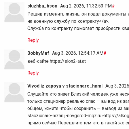
sluzhba_bson
Aug 2, 2026, 11:32:53 PM
#
Решив изменить жизнь, он подал документы и с 
на военную службу по контракту</a>.
Служба по контракту помогает приобрести кв
Reply
BobbyMaf
Aug 3, 2026, 12:54:17 AM
#
веб-сайте https://slon2-at.at
Reply
Vivod iz zapoya v stacionare_hnml
Aug 3, 2026
Слушайте кто знает Близкий человек уже нес
только стационар реально спас — вывод из з
общем, жмите чтобы сохранить — вывод из запоя
staczionare-nizhnij-novgorod-mqz.ru>https://alk
прямо сейчас Перешлите тем кто в такой же с