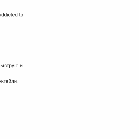
addicted to
 быструю и
октейли.