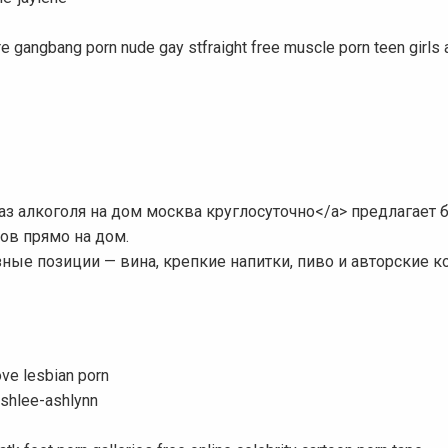
 gangbang porn nude gay stfraight free muscle porn teen girls 
аказ алкоголя на дом москва круглосуточно</a> предлагает
ов прямо на дом.
ные позиции — вина, крепкие напитки, пиво и авторские к
ove lesbian porn
ashlee-ashlynn