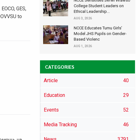
NCCE Sensitises Sefwi Wiawso
College Student Leaders on
s, EOCO, GES,
Ethical Leadership...
 DOVVSU to
AUG 3, 2026
NCCE Educates Tumu Girls’
Model JHS Pupils on Gender-
Based Violenc
AUG 1, 2026
CATEGORIES
Article
40
Education
29
Events
52
Media Tracking
46
News
3791
помощь на