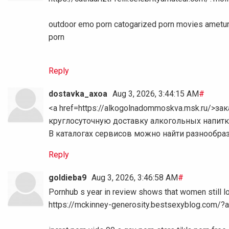
outdoor emo porn catogarized porn movies ameture
porn
Reply
dostavka_axoa
Aug 3, 2026, 3:44:15 AM
#
<a href=https://alkogolnadommoskva.msk.ru/>з
круглосуточную доставку алкогольных напитк
В каталогах сервисов можно найти разнообраз
Reply
goldieba9
Aug 3, 2026, 3:46:58 AM
#
Pornhub s year in review shows that women still l
https://mckinney-generosity.bestsexyblog.com/?