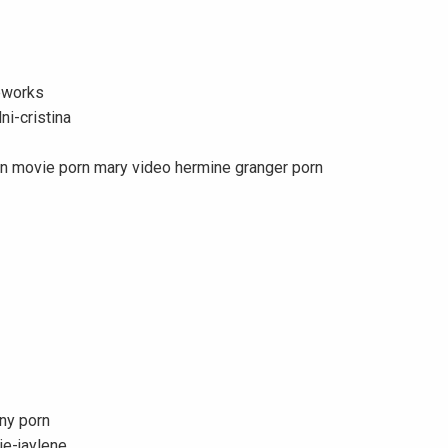
eworks
i-cristina
n movie porn mary video hermine granger porn
ny porn
ie-jaylene