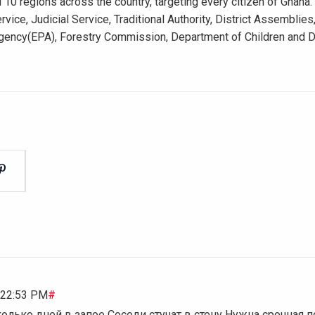
nd 10 regions across the country, targeting every citizen of Ghana.
ice, Judicial Service, Traditional Authority, District Assemblie
Agency(EPA), Forestry Commission, Department of Children and
0:22:53 PM
#
олько дней в запое Соседи стучат в стену Нужна срочная 