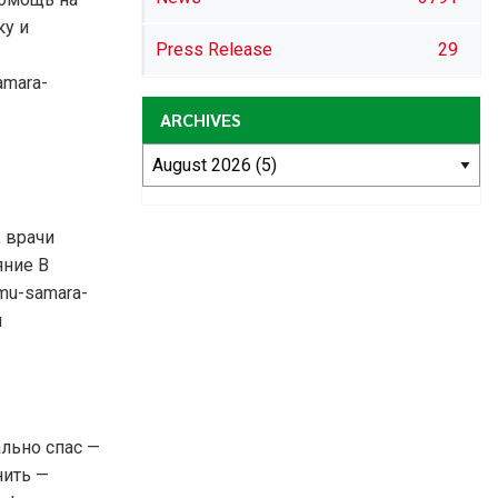
ку и
Press Release
29
amara-
ARCHIVES
, врачи
яние В
omu-samara-
и
ально спас —
нить —