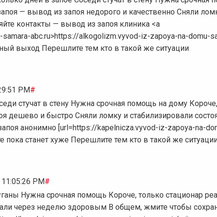
апоя — вывод из запоя недорого и качественно Сняли лом
яйте контакты — вывод из запоя клиника <a
u-samara-abc.ru>https://alkogolizm.vyvod-iz-zapoya-na-domu-s
льный выход Перешлите тем кто в такой же ситуации
:29:51 PM
#
седи стучат в стену Нужна срочная помощь на дому Короче
оя дешево и быстро Сняли ломку и стабилизировали состо
поя анонимно [url=https://kapelnicza.vyvod-iz-zapoya-na-d
ите пока станет хуже Перешлите тем кто в такой же ситуаци
, 11:05:26 PM
#
уганы Нужна срочная помощь Короче, только стационар ре
сали через неделю здоровым В общем, жмите чтобы сохра