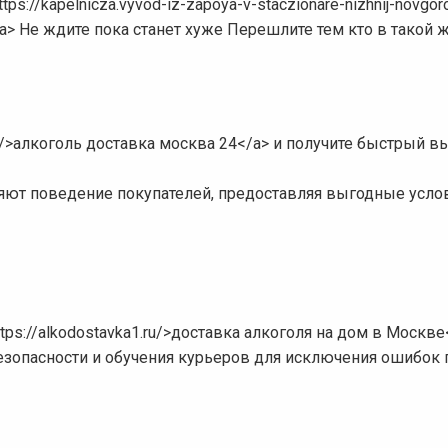
s://kapelnicza.vyvod-iz-zapoya-v-staczionare-nizhnij-novgor
> Не ждите пока станет хуже Перешлите тем кто в такой 
ru/>алкоголь доставка москва 24</a> и получите быстрый в
яют поведение покупателей, предоставляя выгодные усло
tps://alkodostavka1.ru/>доставка алкоголя на дом в Москве
опасности и обучения курьеров для исключения ошибок 